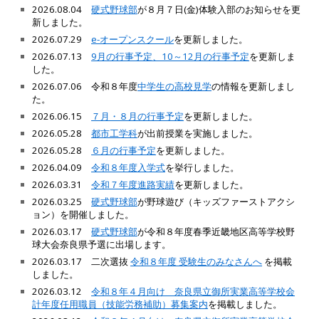
2026.08.04
硬式野球部
が８月７日(金)体験入部のお知らせを更
新しました。
2026.07.29
e-オープンスクール
を更新しました。
2026.07.13
9月の行事予定、10～12月の行事予定
を更新しま
した。
2026.07.06 令和８年度
中学生の高校見学
の情報を更新しまし
た。
2026.06.15
７月・８月の行事予定
を更新しました。
2026.05.28
都市工学科
が出前授業を実施しました。
2026.05.28
６月の行事予定
を更新しました。
2026.04.09
令和８年度入学式
を挙行しました。
2026.03.31
令和７年度進路実績
を更新しました。
2026.03.25
硬式野球部
が野球遊び（キッズファーストアクシ
ョン）を開催しました。
2026.03.17
硬式野球部
が令和８年度春季近畿地区高等学校野
球大会奈良県予選に出場します。
2026.0
3
.
17
二
次選抜
令和８年度 受験生のみなさんへ
を掲載
しました。
2026.03.12
令和８年４月向け 奈良県立御所実業高等学校会
計年度任用職員（技能労務補助）募集案内
を掲載しました。