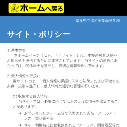
Skip to main content
Skip to navigation
奈良県立御所実業高等学校
サイト・ポリシー
1. 基本方針
本ホームページ（以下、「当サイト」）は、本校の教育活動や
お知らせを発信するために運営されています。当サイトの運営にあ
たっては、関係法令を遵守し、適切な情報管理に努めます。
2. 個人情報の取扱い
当サイトでは、「個人情報の保護に関する法律」および関連する
条例・規則を遵守し、個人情報の適切な管理を行います。
(1) 収集する個人情報
当サイトでは、必要に応じて以下のような情報を収集するこ
とがあります。
お問い合わせフォーム等で入力された氏名、メールアド
レス、電話番号等
サイト利用時に自動収集されるIPアドレス、閲覧履歴等の